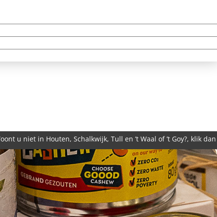
t u niet in Houten, Schalkwijk, Tull en ’t Waal of ’t Goy?, klik da