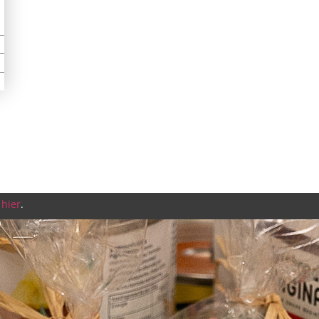
n
hier
.