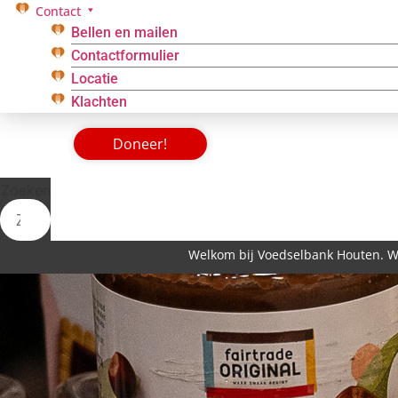
Contact
Bellen en mailen
Contactformulier
Locatie
Klachten
Doneer!
Zoeken
Welkom bij Voedselbank Houten. Woon