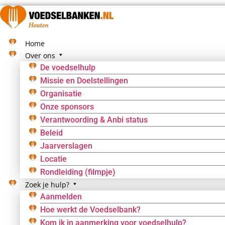
Ga
naar
de
inhoud
Home
Over ons
De voedselhulp
Missie en Doelstellingen
Organisatie
Onze sponsors
Verantwoording & Anbi status
Beleid
Jaarverslagen
Locatie
Rondleiding (filmpje)
Zoek je hulp?
Aanmelden
Hoe werkt de Voedselbank?
Kom ik in aanmerking voor voedselhulp?