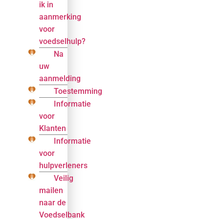
ik in
aanmerking
voor
voedselhulp?
Na
uw
aanmelding
Toestemming
Informatie
voor
Klanten
Informatie
voor
hulpverleners
Veilig
mailen
naar de
Voedselbank