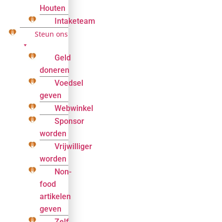
Houten
Intaketeam
Steun ons
Geld
doneren
Voedsel
geven
Webwinkel
Sponsor
worden
Vrijwilliger
worden
Non-
food
artikelen
geven
Zelf