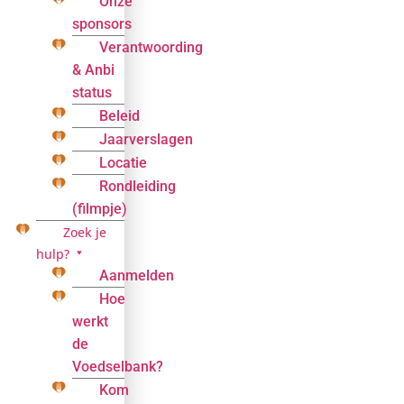
Onze
sponsors
Verantwoording
& Anbi
status
Beleid
Jaarverslagen
Locatie
Rondleiding
(filmpje)
Zoek je
hulp?
Aanmelden
Hoe
werkt
de
Voedselbank?
Kom