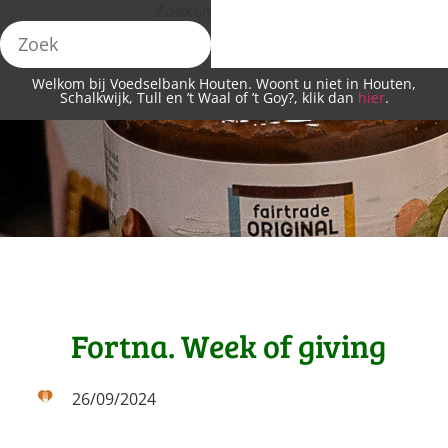
Zoeken
Welkom bij Voedselbank Houten. Woont u niet in Houten,
Schalkwijk, Tull en ’t Waal of ’t Goy?, klik dan
hier
.
Fortna. Week of giving
26/09/2024