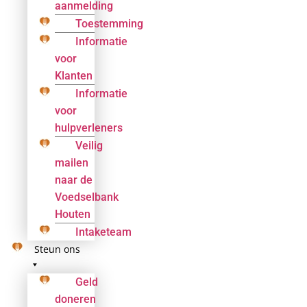
aanmelding
Toestemming
Informatie
voor
Klanten
Informatie
voor
hulpverleners
Veilig
mailen
naar de
Voedselbank
Houten
Intaketeam
Steun ons
Geld
doneren