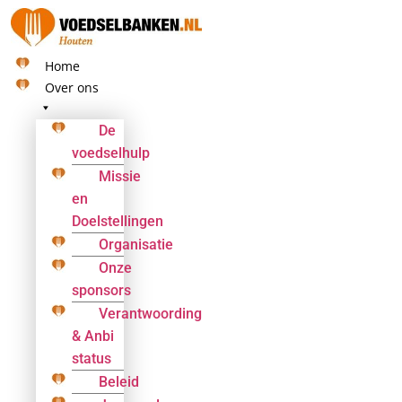
Ga
naar
de
Home
inhoud
Over ons
De
voedselhulp
Missie
en
Doelstellingen
Organisatie
Onze
sponsors
Verantwoording
& Anbi
status
Beleid