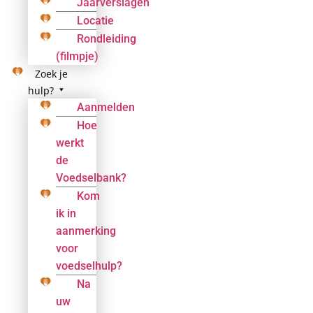
Jaarverslagen
Locatie
Rondleiding
(filmpje)
Zoek je
hulp?
Aanmelden
Hoe
werkt
de
Voedselbank?
Kom
ik in
aanmerking
voor
voedselhulp?
Na
uw