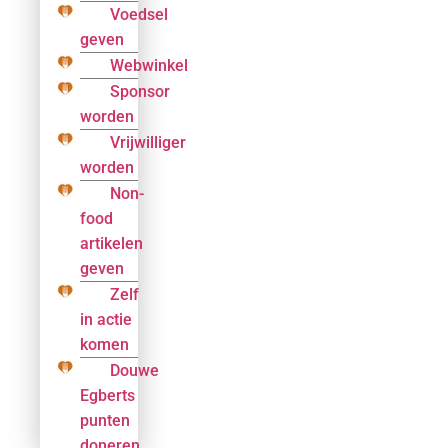
Voedsel
geven
Webwinkel
Sponsor
worden
Vrijwilliger
worden
Non-
food
artikelen
geven
Zelf
in actie
komen
Douwe
Egberts
punten
doneren