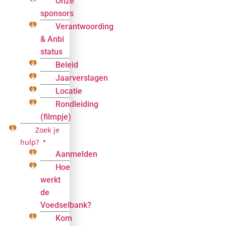
Onze
sponsors
Verantwoording
& Anbi
status
Beleid
Jaarverslagen
Locatie
Rondleiding
(filmpje)
Zoek je
hulp?
Aanmelden
Hoe
werkt
de
Voedselbank?
Kom