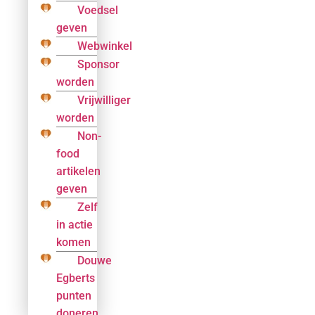
Voedsel
geven
Webwinkel
Sponsor
worden
Vrijwilliger
worden
Non-
food
artikelen
geven
Zelf
in actie
komen
Douwe
Egberts
punten
doneren