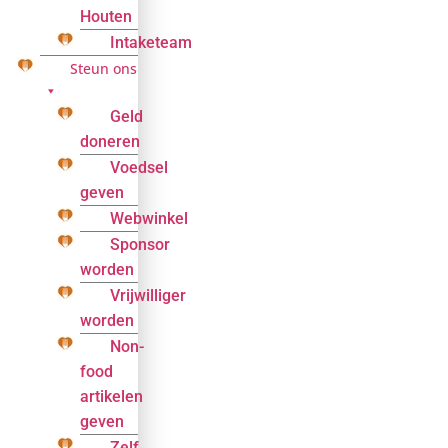
Houten
Intaketeam
Steun ons
Geld
doneren
Voedsel
geven
Webwinkel
Sponsor
worden
Vrijwilliger
worden
Non-
food
artikelen
geven
Zelf