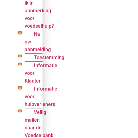
ik in
aanmerking
voor
voedselhulp?
Na
uw
aanmelding
Toestemming
Informatie
voor
Klanten
Informatie
voor
hulpverleners
Veilig
mailen
naar de
Voedselbank