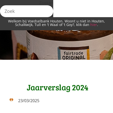
Zoeken
Welkom bij Voedselbank Houten. Woont u niet in Houten,
Schalkwijk, Tull en ’t Waal of ’t Goy?, klik dan
hier
.
Jaarverslag 2024
23/03/2025