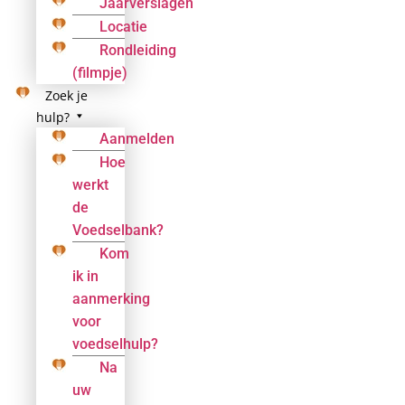
Jaarverslagen
Locatie
Rondleiding
(filmpje)
Zoek je
hulp?
Aanmelden
Hoe
werkt
de
Voedselbank?
Kom
ik in
aanmerking
voor
voedselhulp?
Na
uw