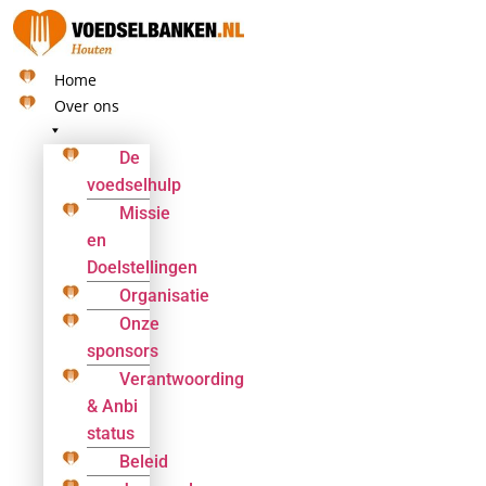
Ga
naar
de
Home
inhoud
Over ons
De
voedselhulp
Missie
en
Doelstellingen
Organisatie
Onze
sponsors
Verantwoording
& Anbi
status
Beleid