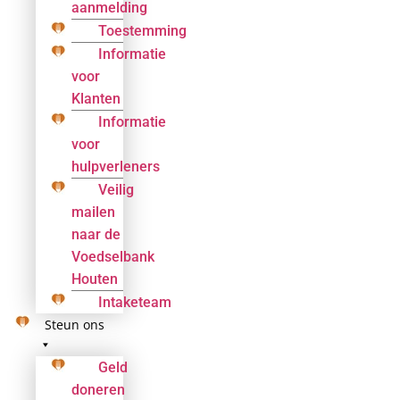
aanmelding
Toestemming
Informatie
voor
Klanten
Informatie
voor
hulpverleners
Veilig
mailen
naar de
Voedselbank
Houten
Intaketeam
Steun ons
Geld
doneren