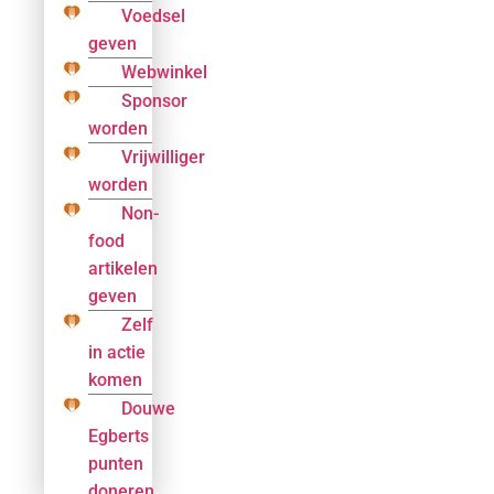
Voedsel
geven
Webwinkel
Sponsor
worden
Vrijwilliger
worden
Non-
food
artikelen
geven
Zelf
in actie
komen
Douwe
Egberts
punten
doneren