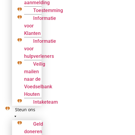
aanmelding
Toestemming
Informatie
voor
Klanten
Informatie
voor
hulpverleners
Veilig
mailen
naar de
Voedselbank
Houten
Intaketeam
Steun ons
Geld
doneren