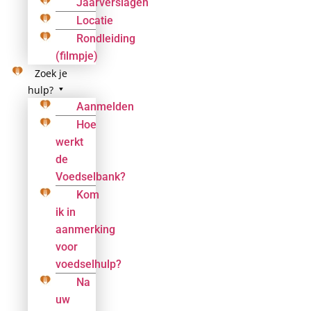
Jaarverslagen
Locatie
Rondleiding
(filmpje)
Zoek je
hulp?
Aanmelden
Hoe
werkt
de
Voedselbank?
Kom
ik in
aanmerking
voor
voedselhulp?
Na
uw