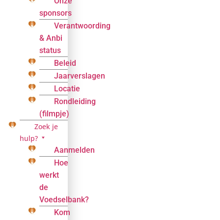
Onze
sponsors
Verantwoording
& Anbi
status
Beleid
Jaarverslagen
Locatie
Rondleiding
(filmpje)
Zoek je
hulp?
Aanmelden
Hoe
werkt
de
Voedselbank?
Kom