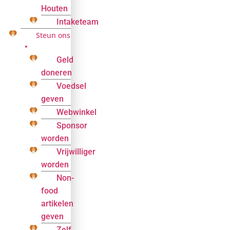
Houten
Intaketeam
Steun ons
Geld
doneren
Voedsel
geven
Webwinkel
Sponsor
worden
Vrijwilliger
worden
Non-
food
artikelen
geven
Zelf