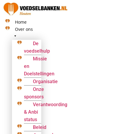
Ga
naar
de
Home
inhoud
Over ons
De
voedselhulp
Missie
en
Doelstellingen
Organisatie
Onze
sponsors
Verantwoording
& Anbi
status
Beleid