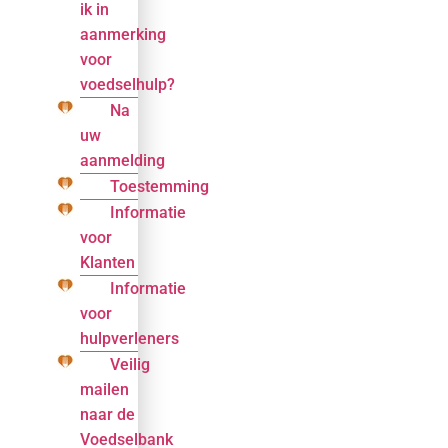
ik in
aanmerking
voor
voedselhulp?
Na
uw
aanmelding
Toestemming
Informatie
voor
Klanten
Informatie
voor
hulpverleners
Veilig
mailen
naar de
Voedselbank