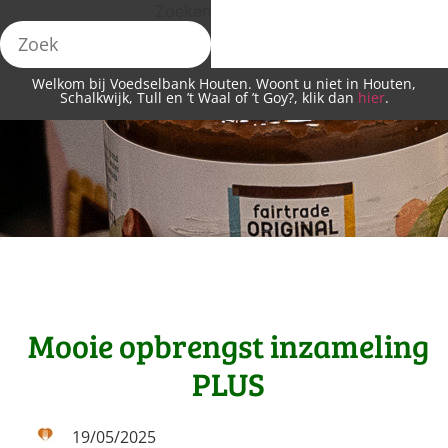
Zoeken
Welkom bij Voedselbank Houten. Woont u niet in Houten,
Schalkwijk, Tull en ’t Waal of ’t Goy?, klik dan
hier
.
Mooie opbrengst inzameling
PLUS
19/05/2025