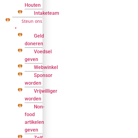
Houten
Intaketeam
Steun ons
Geld
doneren
Voedsel
geven
Webwinkel
Sponsor
worden
Vrijwilliger
worden
Non-
food
artikelen
geven
Zelf