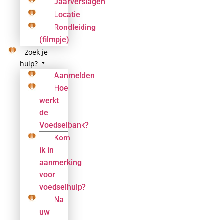
Jaarverslagen
Locatie
Rondleiding
(filmpje)
Zoek je
hulp?
Aanmelden
Hoe
werkt
de
Voedselbank?
Kom
ik in
aanmerking
voor
voedselhulp?
Na
uw