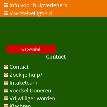
Info voor hulpverleners
Voedselveiligheid
-
webwinkel
Contact
Contact
Zoek je hulp?
Intaketeam
Voedsel Doneren
Vrijwilliger worden
Klachten