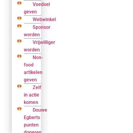
Voedsel
geven
Webwinkel
Sponsor
worden
Vrijwilliger
worden
Non-
food
artikelen
geven
Zelf
in actie
komen
Douwe
Egberts
punten
doneren