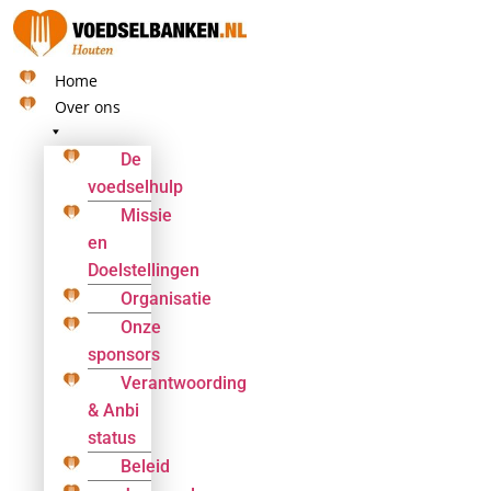
Ga
naar
de
Home
inhoud
Over ons
De
voedselhulp
Missie
en
Doelstellingen
Organisatie
Onze
sponsors
Verantwoording
& Anbi
status
Beleid