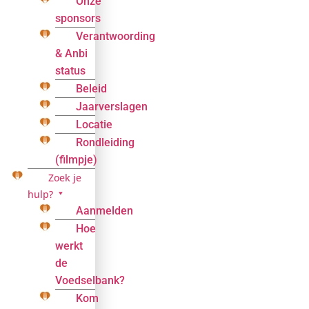
Onze
sponsors
Verantwoording
& Anbi
status
Beleid
Jaarverslagen
Locatie
Rondleiding
(filmpje)
Zoek je
hulp?
Aanmelden
Hoe
werkt
de
Voedselbank?
Kom