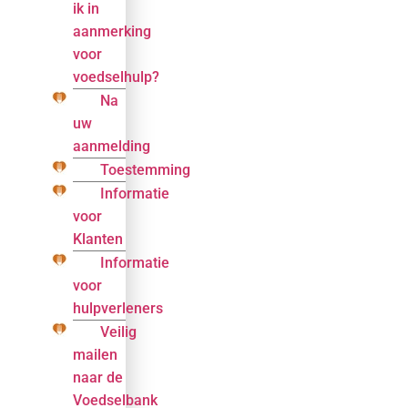
ik in
aanmerking
voor
voedselhulp?
Na
uw
aanmelding
Toestemming
Informatie
voor
Klanten
Informatie
voor
hulpverleners
Veilig
mailen
naar de
Voedselbank