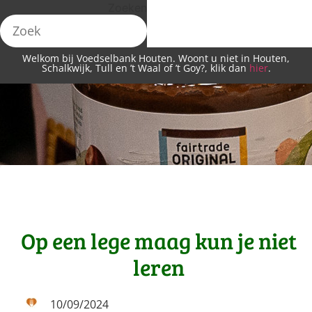
Zoeken
Welkom bij Voedselbank Houten. Woont u niet in Houten,
Schalkwijk, Tull en ’t Waal of ’t Goy?, klik dan
hier
.
Op een lege maag kun je niet
leren
10/09/2024