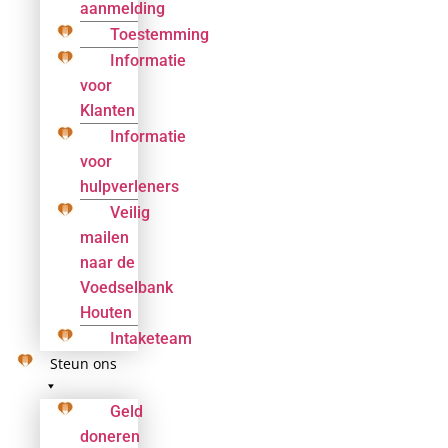
aanmelding
Toestemming
Informatie
voor
Klanten
Informatie
voor
hulpverleners
Veilig
mailen
naar de
Voedselbank
Houten
Intaketeam
Steun ons
Geld
doneren