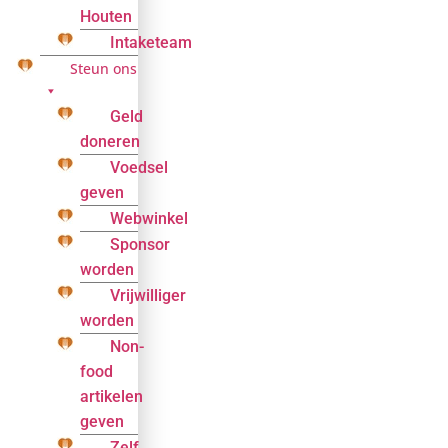
Houten
Intaketeam
Steun ons
Geld
doneren
Voedsel
geven
Webwinkel
Sponsor
worden
Vrijwilliger
worden
Non-
food
artikelen
geven
Zelf