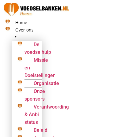
Ga
naar
de
Home
inhoud
Over ons
De
voedselhulp
Missie
en
Doelstellingen
Organisatie
Onze
sponsors
Verantwoording
& Anbi
status
Beleid