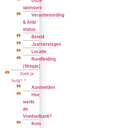
Onze
sponsors
Verantwoording
& Anbi
status
Beleid
Jaarverslagen
Locatie
Rondleiding
(filmpje)
Zoek je
hulp?
Aanmelden
Hoe
werkt
de
Voedselbank?
Kom