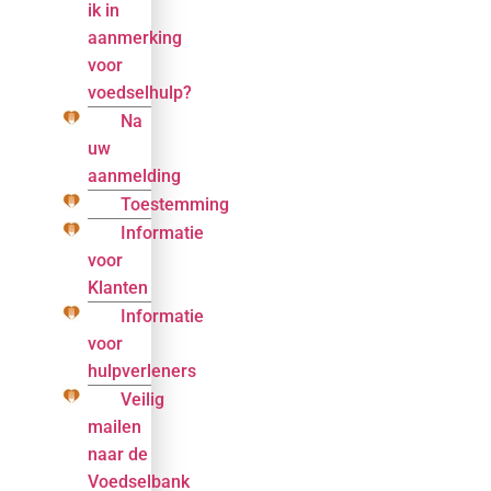
ik in
aanmerking
voor
voedselhulp?
Na
uw
aanmelding
Toestemming
Informatie
voor
Klanten
Informatie
voor
hulpverleners
Veilig
mailen
naar de
Voedselbank