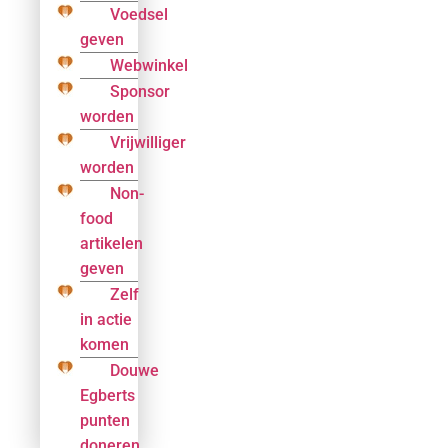
Voedsel
geven
Webwinkel
Sponsor
worden
Vrijwilliger
worden
Non-
food
artikelen
geven
Zelf
in actie
komen
Douwe
Egberts
punten
doneren