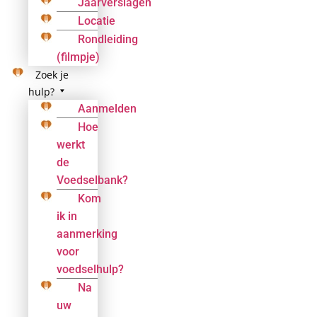
Jaarverslagen
Locatie
Rondleiding
(filmpje)
Zoek je
hulp?
Aanmelden
Hoe
werkt
de
Voedselbank?
Kom
ik in
aanmerking
voor
voedselhulp?
Na
uw