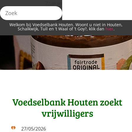
Zoeken
Welkom bij Voedselbank Houten. Woont u niet in Houten,
Schalkwijk, Tull en ’t Waal of ’t Goy?, klik dan
hier
.
Voedselbank Houten zoekt
vrijwilligers
27/05/2026