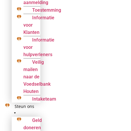
aanmelding
Toestemming
Informatie
voor
Klanten
Informatie
voor
hulpverleners
Veilig
mailen
naar de
Voedselbank
Houten
Intaketeam
Steun ons
Geld
doneren